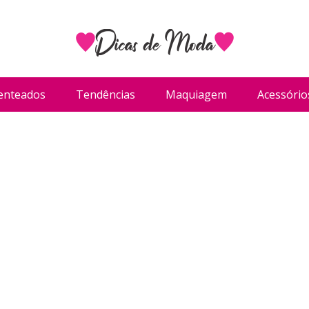
enteados
Tendências
Maquiagem
Acessório