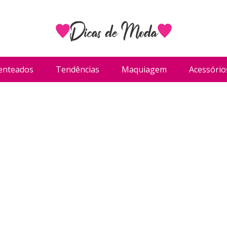
enteados
Tendências
Maquiagem
Acessório