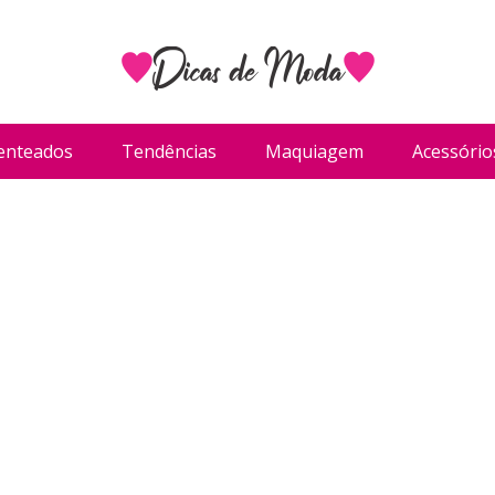
enteados
Tendências
Maquiagem
Acessório