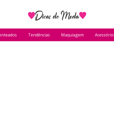
enteados
Tendências
Maquiagem
Acessório