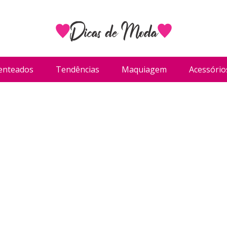
enteados
Tendências
Maquiagem
Acessório