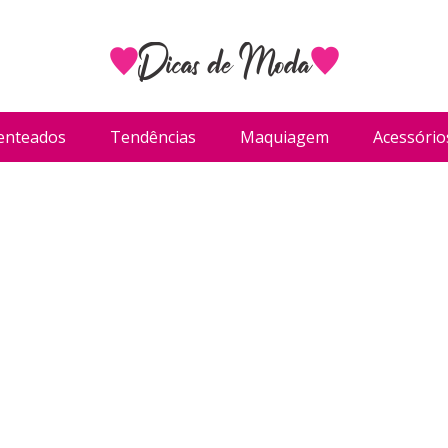
enteados
Tendências
Maquiagem
Acessório