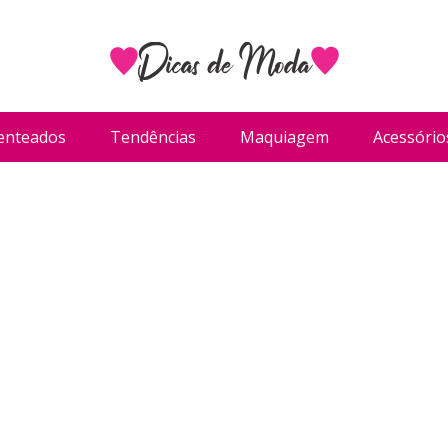
enteados
Tendências
Maquiagem
Acessório