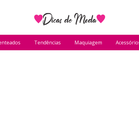
enteados
Tendências
Maquiagem
Acessório