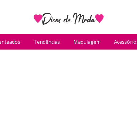
enteados
Tendências
Maquiagem
Acessório