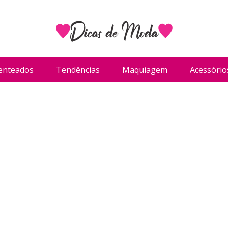
enteados
Tendências
Maquiagem
Acessório