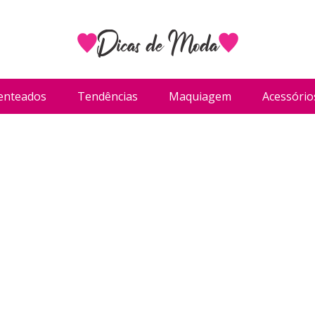
enteados
Tendências
Maquiagem
Acessório