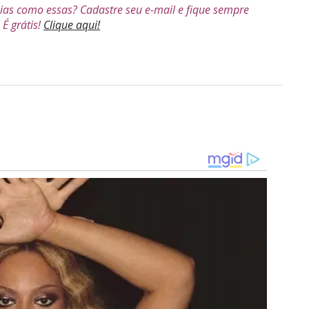
cias como essas? Cadastre seu e-mail e fique sempre
É grátis!
Clique aqui!