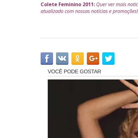
Colete Feminino 2011:
Quer ver mais notí
atualizado com nossas notícias e promoções! 