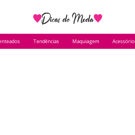
enteados
Tendências
Maquiagem
Acessório