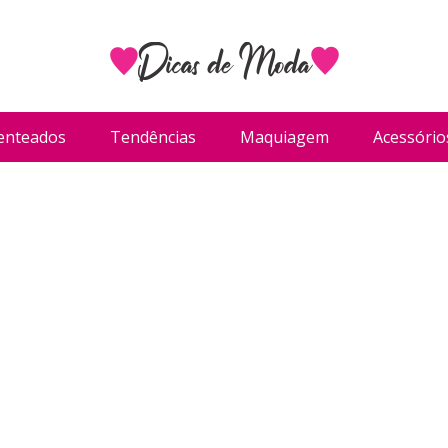
enteados
Tendências
Maquiagem
Acessório