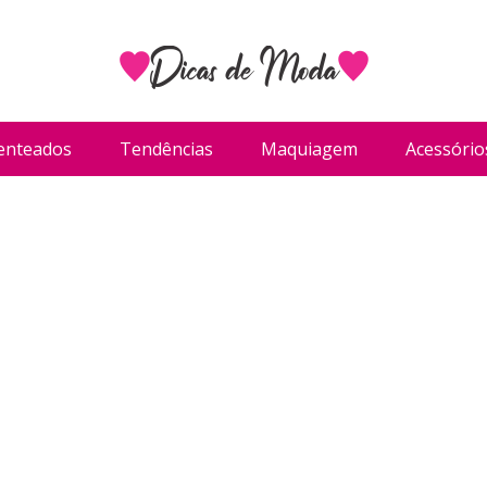
enteados
Tendências
Maquiagem
Acessório