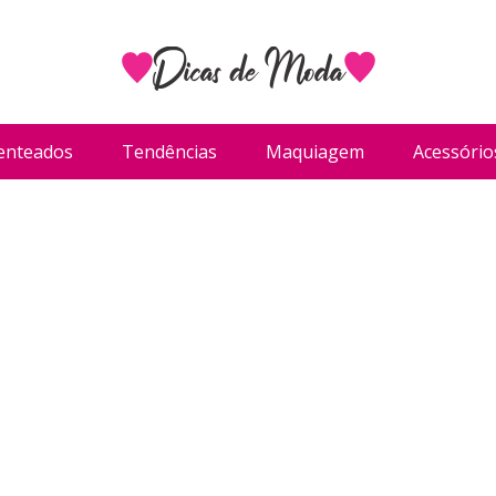
enteados
Tendências
Maquiagem
Acessório