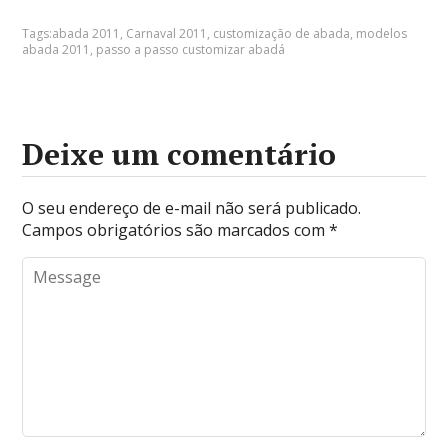
Tags:
abada 2011
,
Carnaval 2011
,
customização de abada
,
modelos
abada 2011
,
passo a passo customizar abadá
Deixe um comentário
O seu endereço de e-mail não será publicado.
Campos obrigatórios são marcados com
*