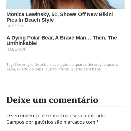
Tags:
Decoração de bebe
,
decoração de quarto
,
decoração quarto
bebe
,
quarto do bebe
,
quarto infantil
,
Quarto para bebe
Deixe um comentário
O seu endereço de e-mail não será publicado.
Campos obrigatórios são marcados com
*