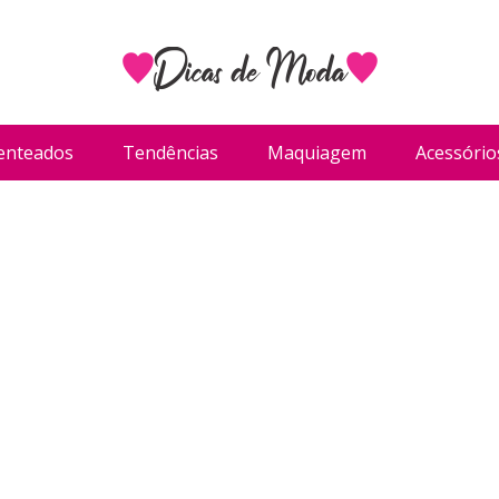
enteados
Tendências
Maquiagem
Acessório