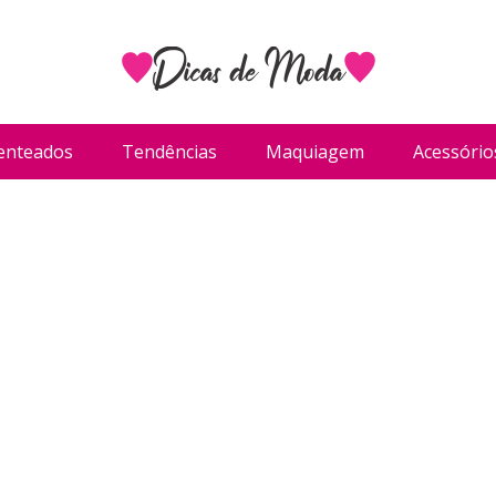
enteados
Tendências
Maquiagem
Acessório