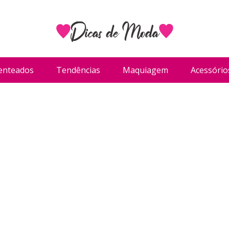
enteados
Tendências
Maquiagem
Acessório