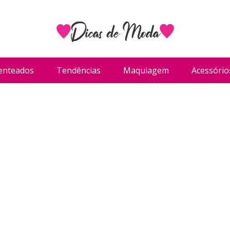
enteados
Tendências
Maquiagem
Acessório