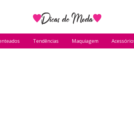
enteados
Tendências
Maquiagem
Acessório