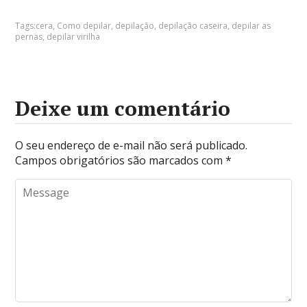
Tags:
cera
,
Como depilar
,
depilação
,
depilação caseira
,
depilar as
pernas
,
depilar virilha
Deixe um comentário
O seu endereço de e-mail não será publicado.
Campos obrigatórios são marcados com
*