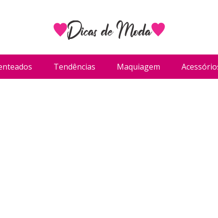
enteados
Tendências
Maquiagem
Acessório