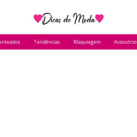
enteados
Tendências
Maquiagem
Acessório