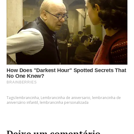
Tags:
lembrancinha
,
Lembrancinha de aniversario
,
lembrancinha de
aniversário infantil
,
lembrancinha personalizada
Deixe um comentário