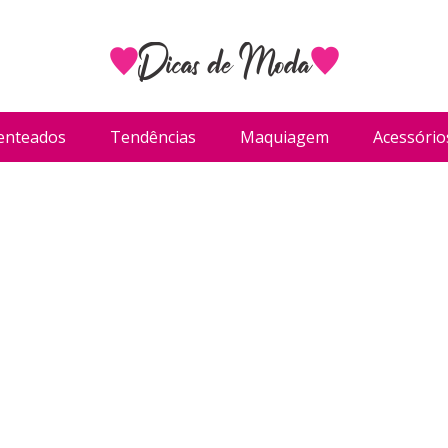
enteados
Tendências
Maquiagem
Acessório