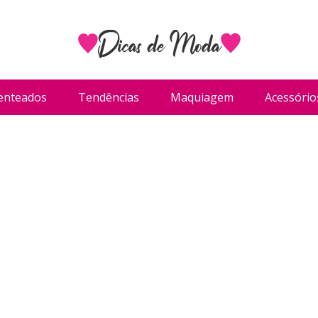
enteados
Tendências
Maquiagem
Acessório