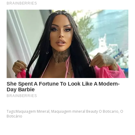
Tags:
Maquiagem Mineral
,
Maquiagem mineral Beauty O Boticario
,
O
Boticário