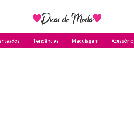
enteados
Tendências
Maquiagem
Acessório