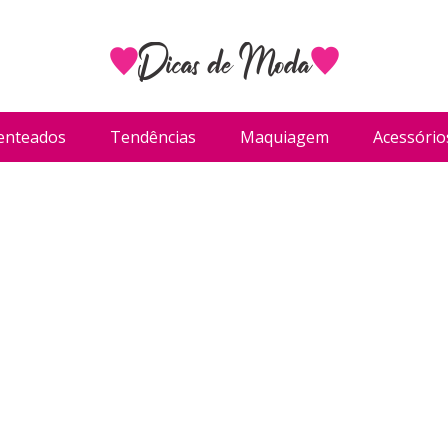
enteados
Tendências
Maquiagem
Acessório