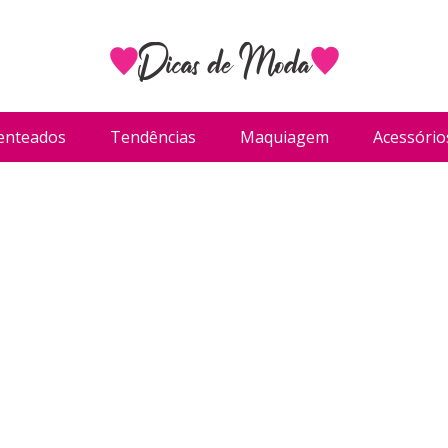
enteados
Tendências
Maquiagem
Acessório