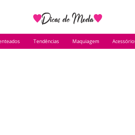
enteados
Tendências
Maquiagem
Acessório