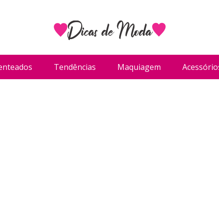
enteados
Tendências
Maquiagem
Acessório