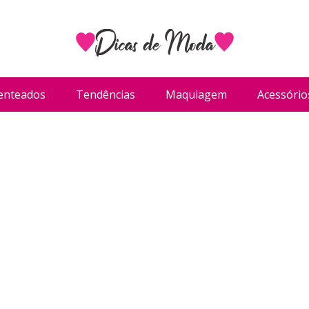
enteados
Tendências
Maquiagem
Acessório