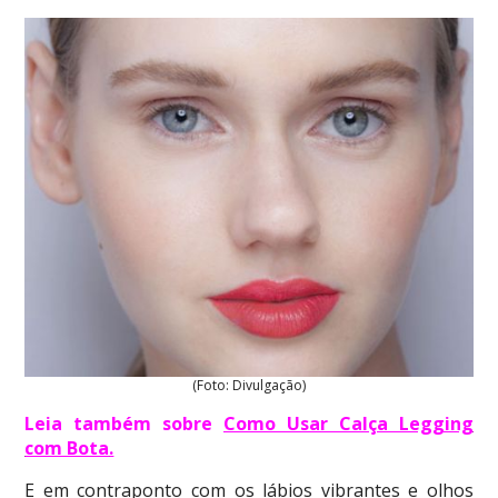
(Foto: Divulgação)
Leia também sobre
Como Usar Calça Legging
com Bota
.
E em contraponto com os lábios vibrantes e olhos