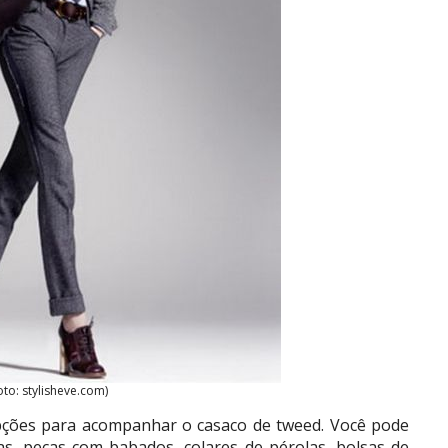
oto: stylisheve.com)
ções para acompanhar o casaco de tweed. Você pode
s, peças com babados, colares de pérolas, bolsas de