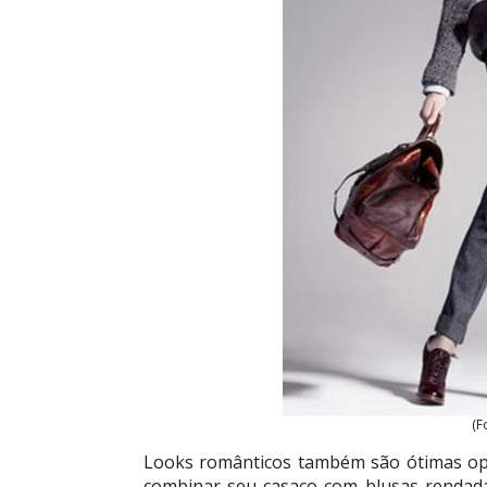
(F
Looks românticos também são ótimas op
combinar seu casaco com blusas rendada