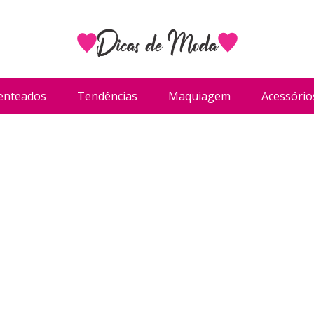
enteados
Tendências
Maquiagem
Acessório