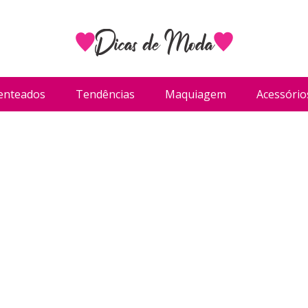
enteados
Tendências
Maquiagem
Acessório