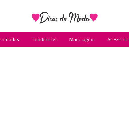
enteados
Tendências
Maquiagem
Acessório