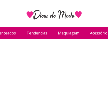
enteados
Tendências
Maquiagem
Acessório