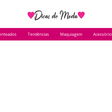
enteados
Tendências
Maquiagem
Acessório