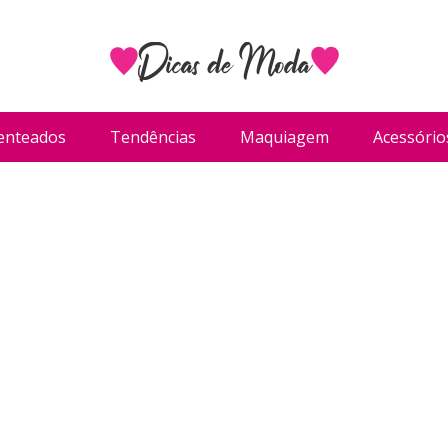
enteados
Tendências
Maquiagem
Acessório