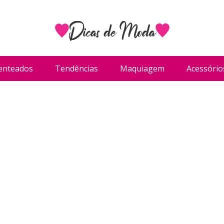
enteados
Tendências
Maquiagem
Acessório