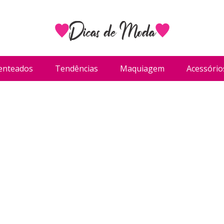
enteados
Tendências
Maquiagem
Acessório