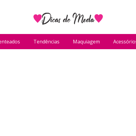
enteados
Tendências
Maquiagem
Acessório