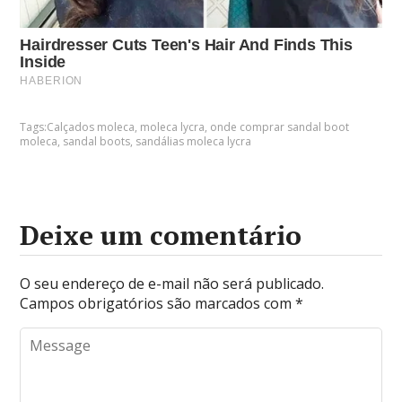
Tags:
Calçados moleca
,
moleca lycra
,
onde comprar sandal boot
moleca
,
sandal boots
,
sandálias moleca lycra
Deixe um comentário
O seu endereço de e-mail não será publicado.
Campos obrigatórios são marcados com
*