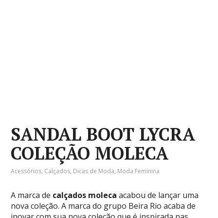
SANDAL BOOT LYCRA
COLEÇÃO MOLECA
Acessórios
,
Calçados
,
Dicas de Moda
,
Moda Feminina
A marca de
calçados moleca
acabou de lançar uma
nova coleção. A marca do grupo Beira Rio acaba de
inovar com sua nova coleção que é inspirada nas