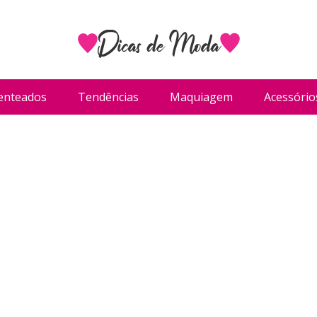
enteados
Tendências
Maquiagem
Acessório