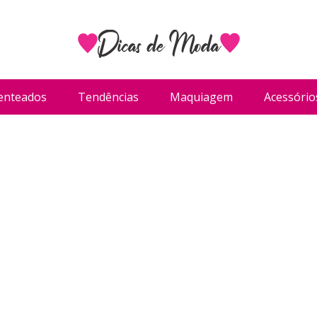
enteados
Tendências
Maquiagem
Acessório