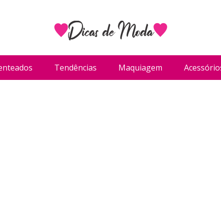
enteados
Tendências
Maquiagem
Acessório