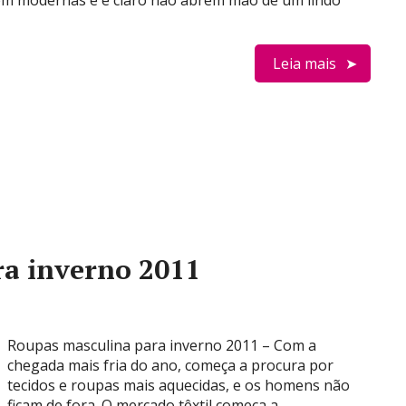
em modernas e é claro não abrem mão de um lindo
Leia mais
a inverno 2011
Roupas masculina para inverno 2011 – Com a
chegada mais fria do ano, começa a procura por
tecidos e roupas mais aquecidas, e os homens não
ficam de fora. O mercado têxtil começa a