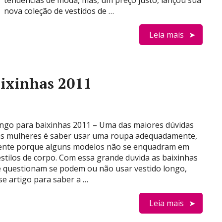
tendências de moda, mas, um preço justo, lançou sua
nova coleção de vestidos de …
Leia mais
aixinhas 2011
ongo para baixinhas 2011 – Uma das maiores dúvidas
as mulheres é saber usar uma roupa adequadamente,
ente porque alguns modelos não se enquadram em
estilos de corpo. Com essa grande duvida as baixinhas
 questionam se podem ou não usar vestido longo,
se artigo para saber a …
Leia mais