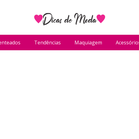
enteados
Tendências
Maquiagem
Acessório